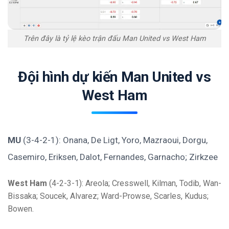
Trên đây là tỷ lệ kèo trận đấu Man United vs West Ham
Đội hình dự kiến Man United vs
West Ham
MU
(3-4-2-1): Onana, De Ligt, Yoro, Mazraoui, Dorgu,
Casemiro, Eriksen, Dalot, Fernandes, Garnacho; Zirkzee
West Ham
(4-2-3-1): Areola; Cresswell, Kilman, Todib, Wan-
Bissaka; Soucek, Alvarez; Ward-Prowse, Scarles, Kudus;
Bowen.