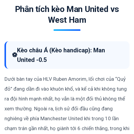
Phân tích kèo Man United vs
West Ham
Kèo châu Á (Kèo handicap): Man
United -0.5
Dưới bàn tay của HLV Ruben Amorim, lối chơi của “Quỷ
đỏ” đang dần đi vào khuôn khổ, và kể cả khi không tung
ra đội hình mạnh nhất, họ vẫn là một đối thủ không thể
xem thường. Ngoài ra, lịch sử đối đầu cũng đang
nghiêng về phía Manchester United khi trong 10 lần
chạm trán gần nhất, họ giành tới 6 chiến thắng, trong khi