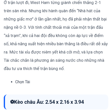
Ở trận lượt đi, West Ham từng giành chiến thắng 2-1
trên sân nhà. Nhưng khi hành quân đến “Nhà hát của
những giấc mơ” ở lần gần nhất, họ đã phải nhận thất bại
nặng nề 0-3. Với tính chất thoải mái của một trận đấu
“xả trạm”, khi cả hai đội đều không còn áp lực về điểm
số, khả năng xuất hiện nhiều bàn thắng là điều rất dễ xảy
ra. Mức tài xỉu được niêm yết khá cởi mở, và lựa chọn
Tài chắc chắn là phương án sáng nước cho những nhà
đầu tư ưa thích thế trận bùng nổ.
Chọn Tài
Kèo châu Âu: 2.54 x 2.16 x 3.94