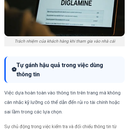
Trách nhiệm của khách hàng khi tham gia vào nhà cái
Tự gánh hậu quả trong việc dùng
thông tin
Việc dựa hoàn toàn vào thông tin trên trang mà không
cân nhắc kỹ lưỡng có thể dẫn đến rủi ro tài chính hoặc
sai lầm trong các lựa chọn.
Sự chủ động trong việc kiểm tra và đối chiếu thông tin từ