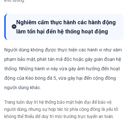
khó lường.
Nghiêm cấm thực hành các hành động
làm tổn hại đến hệ thống hoạt động
Người dùng không được thực hiện các hành vi như xâm
phạm bảo mật, phát tán mã độc hoặc gây gián đoạn hệ
thống. Những hành vi này vừa gây ảnh hưởng đến hoạt
động của Kèo bóng đá 5, vừa gây hại đến cộng đồng
người dùng khác.
Trang luôn duy trì hệ thống bảo mật hiện đại để bảo vệ
người dùng, nhưng sự hợp tác từ phía cộng đồng là yếu tố
không thể thiếu để duy trì môi trường trực tuyến an toàn.