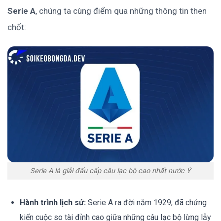
Serie A
, chúng ta cùng điểm qua những thông tin then
chốt:
Serie A là giải đấu cấp câu lạc bộ cao nhất nước Ý
Hành trình lịch sử:
Serie A ra đời năm 1929, đã chứng
kiến cuộc so tài đỉnh cao giữa những câu lạc bộ lừng lẫy