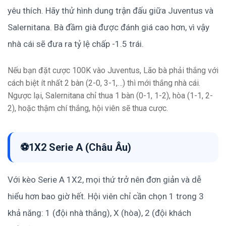
yêu thích. Hãy thử hình dung trận đấu giữa Juventus và
Salernitana. Bà đầm già được đánh giá cao hơn, vì vậy
nhà cái sẽ đưa ra tỷ lệ chấp -1.5 trái.
Nếu bạn đặt cược 100K vào Juventus, Lão bà phải thắng với
cách biệt ít nhất 2 bàn (2-0, 3-1,…) thì mới thắng nhà cái.
Ngược lại, Salernitana chỉ thua 1 bàn (0-1, 1-2), hòa (1-1, 2-
2), hoặc thậm chí thắng, hội viên sẽ thua cược.
1X2 Serie A (Châu Âu)
Với kèo Serie A 1X2, mọi thứ trở nên đơn giản và dễ
hiểu hơn bao giờ hết. Hội viên chỉ cần chọn 1 trong 3
khả năng: 1 (đội nhà thắng), X (hòa), 2 (đội khách