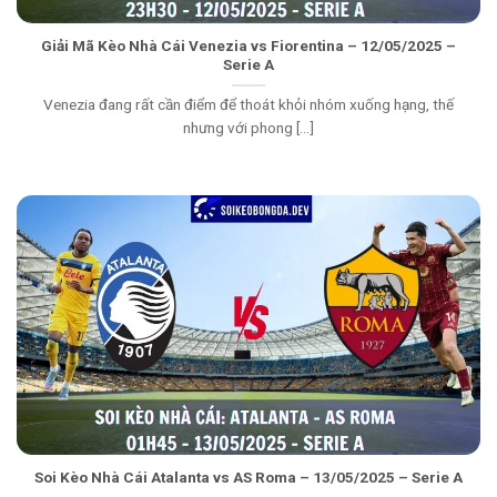
Giải Mã Kèo Nhà Cái Venezia vs Fiorentina – 12/05/2025 –
Serie A
Venezia đang rất cần điểm để thoát khỏi nhóm xuống hạng, thế
nhưng với phong [...]
Soi Kèo Nhà Cái Atalanta vs AS Roma – 13/05/2025 – Serie A