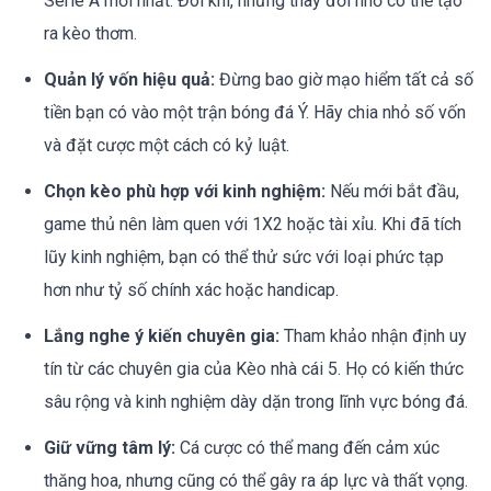
Serie A mới nhất. Đôi khi, những thay đổi nhỏ có thể tạo
ra kèo thơm.
Quản lý vốn hiệu quả:
Đừng bao giờ mạo hiểm tất cả số
tiền bạn có vào một trận bóng đá Ý. Hãy chia nhỏ số vốn
và đặt cược một cách có kỷ luật.
Chọn kèo phù hợp với kinh nghiệm:
Nếu mới bắt đầu,
game thủ nên làm quen với 1X2 hoặc tài xỉu. Khi đã tích
lũy kinh nghiệm, bạn có thể thử sức với loại phức tạp
hơn như tỷ số chính xác hoặc handicap.
Lắng nghe ý kiến chuyên gia:
Tham khảo nhận định uy
tín từ các chuyên gia của Kèo nhà cái 5. Họ có kiến thức
sâu rộng và kinh nghiệm dày dặn trong lĩnh vực bóng đá.
Giữ vững tâm lý:
Cá cược có thể mang đến cảm xúc
thăng hoa, nhưng cũng có thể gây ra áp lực và thất vọng.