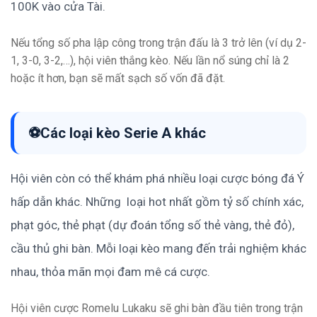
100K vào cửa Tài.
Nếu tổng số pha lập công trong trận đấu là 3 trở lên (ví dụ 2-
1, 3-0, 3-2,…), hội viên thắng kèo. Nếu lần nổ súng chỉ là 2
hoặc ít hơn, bạn sẽ mất sạch số vốn đã đặt.
Các loại kèo Serie A khác
Hội viên còn có thể khám phá nhiều loại cược bóng đá Ý
hấp dẫn khác. Những loại hot nhất gồm tỷ số chính xác,
phạt góc, thẻ phạt (dự đoán tổng số thẻ vàng, thẻ đỏ),
cầu thủ ghi bàn. Mỗi loại kèo mang đến trải nghiệm khác
nhau, thỏa mãn mọi đam mê cá cược.
Hội viên cược Romelu Lukaku sẽ ghi bàn đầu tiên trong trận