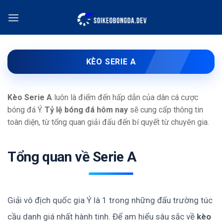
Bỏ
qua
nội
dung
KÈO SERIE A
Kèo Serie A
luôn là điểm đến hấp dẫn của dân cá cược
bóng đá Ý.
Tỷ lệ bóng đá hôm nay
sẽ cung cấp thông tin
toàn diện, từ tổng quan giải đấu đến bí quyết từ chuyên gia.
Tổng quan về Serie A
Giải vô địch quốc gia Ý là 1 trong những đấu trường túc
cầu danh giá nhất hành tinh. Để am hiểu sâu sắc về
kèo