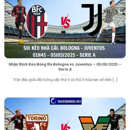
Nhận Định Kèo Bóng Đá Bologna vs Juventus – 05/05/2025 –
Serie A
Trận đấu giữa đội bóng xếp thứ 4 và thứ 5 hứa hẹn sẽ diễn [...]