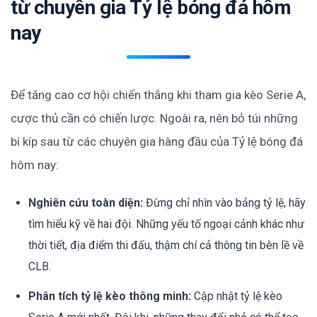
từ chuyên gia Tỷ lệ bóng đá hôm
nay
Để tăng cao cơ hội chiến thắng khi tham gia kèo Serie A,
cược thủ cần có chiến lược. Ngoài ra, nên bỏ túi những
bí kíp sau từ các chuyên gia hàng đầu của Tỷ lệ bóng đá
hôm nay:
Nghiên cứu toàn diện:
Đừng chỉ nhìn vào bảng tỷ lệ, hãy
tìm hiểu kỹ về hai đội. Những yếu tố ngoại cảnh khác như
thời tiết, địa điểm thi đấu, thậm chí cả thông tin bên lề về
CLB.
Phân tích tỷ lệ kèo thông minh:
Cập nhật tỷ lệ kèo