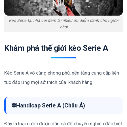
Kèo Serie tại nhà cái đem lại nhiều ưu điểm dành cho người
chơi
Khám phá thế giới kèo Serie A
Kèo Serie A vô cùng phong phú, nền tảng cung cấp liên
tục đáp ứng mọi sở thích của khách hàng:
Handicap Serie A (Châu Á)
Đây là loại cược được dân cá độ chuyên nghiệp đặc biệt