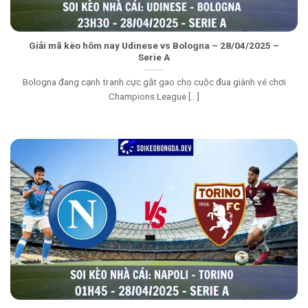
Giải mã kèo hôm nay Udinese vs Bologna – 28/04/2025 –
Serie A
Bologna đang cạnh tranh cực gắt gao cho cuộc đua giành vé chơi
Champions League [...]