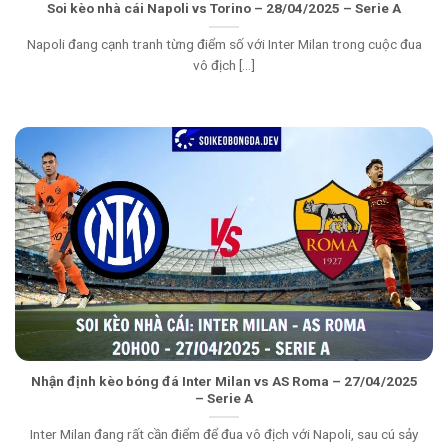
Soi kèo nhà cái Napoli vs Torino – 28/04/2025 – Serie A
Napoli đang cạnh tranh từng điểm số với Inter Milan trong cuộc đua
vô địch [...]
Nhận định kèo bóng đá Inter Milan vs AS Roma – 27/04/2025
– Serie A
Inter Milan đang rất cần điểm để đua vô địch với Napoli, sau cú sảy