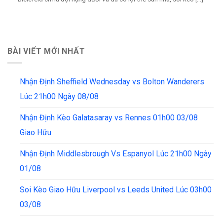
BÀI VIẾT MỚI NHẤT
Nhận Định Sheffield Wednesday vs Bolton Wanderers
Lúc 21h00 Ngày 08/08
Nhận Định Kèo Galatasaray vs Rennes 01h00 03/08
Giao Hữu
Nhận Định Middlesbrough Vs Espanyol Lúc 21h00 Ngày
01/08
Soi Kèo Giao Hữu Liverpool vs Leeds United Lúc 03h00
03/08