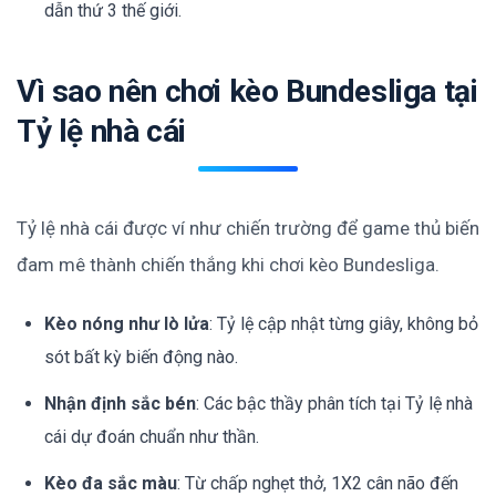
dẫn thứ 3 thế giới.
Vì sao nên chơi kèo Bundesliga tại
Tỷ lệ nhà cái
Tỷ lệ nhà cái được ví như chiến trường để game thủ biến
đam mê thành chiến thắng khi chơi kèo Bundesliga.
Kèo nóng như lò lửa
: Tỷ lệ cập nhật từng giây, không bỏ
sót bất kỳ biến động nào.
Nhận định sắc bén
: Các bậc thầy phân tích tại Tỷ lệ nhà
cái dự đoán chuẩn như thần.
Kèo đa sắc màu
: Từ chấp nghẹt thở, 1X2 cân não đến