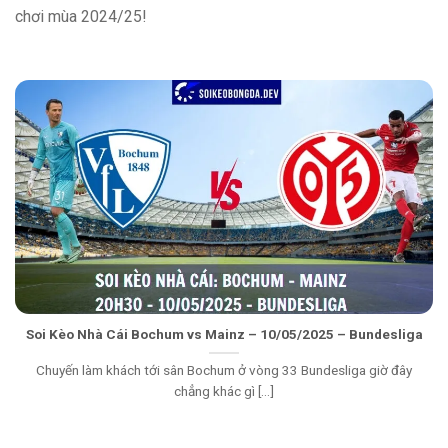
chơi mùa 2024/25!
Soi Kèo Nhà Cái Bochum vs Mainz – 10/05/2025 – Bundesliga
Chuyến làm khách tới sân Bochum ở vòng 33 Bundesliga giờ đây
chẳng khác gì [...]