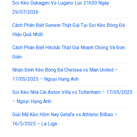
Soi Kèo Dukagjini Vs Lugano Lúc 21h30 Ngày
29/07/2026
Cách Phân Biệt Sunwin Thật Giả Tại Soi Kèo Bóng Đá
Hiệu Quả Nhất
Cách Phân Biệt Hitclub Thật Giả Nhanh Chóng Và Đơn
Giản
Nhận Định Kèo Bóng Đá Chelsea vs Man United –
17/05/2025 – Ngoại Hạng Anh
Soi Kèo Nhà Cái Aston Villa vs Tottenham – 17/05/2025
– Ngoại Hạng Anh
Giải Mã Kèo Hôm Nay Getafe vs Athletic Bilbao –
16/5/2025 – La Liga