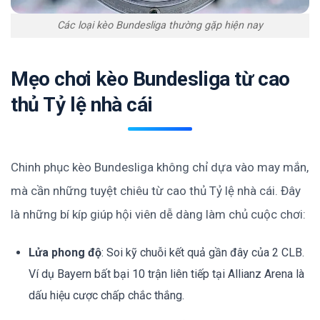
Các loại kèo Bundesliga thường gặp hiện nay
Mẹo chơi kèo Bundesliga từ cao
thủ Tỷ lệ nhà cái
Chinh phục kèo Bundesliga không chỉ dựa vào may mắn,
mà cần những tuyệt chiêu từ cao thủ Tỷ lệ nhà cái. Đây
là những bí kíp giúp hội viên dễ dàng làm chủ cuộc chơi:
Lửa phong độ
: Soi kỹ chuỗi kết quả gần đây của 2 CLB.
Ví dụ Bayern bất bại 10 trận liên tiếp tại Allianz Arena là
dấu hiệu cược chấp chắc thắng.