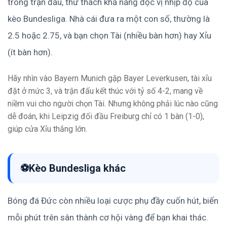
trong trận đấu, thử thách khả năng đọc vị nhịp độ của
kèo Bundesliga. Nhà cái đưa ra một con số, thường là
2.5 hoặc 2.75, và bạn chọn Tài (nhiều bàn hơn) hay Xỉu
(ít bàn hơn).
Hãy nhìn vào Bayern Munich gặp Bayer Leverkusen, tài xỉu
đặt ở mức 3, và trận đấu kết thúc với tỷ số 4-2, mang về
niềm vui cho người chọn Tài. Nhưng không phải lúc nào cũng
dễ đoán, khi Leipzig đối đầu Freiburg chỉ có 1 bàn (1-0),
giúp cửa Xỉu thắng lớn.
Kèo Bundesliga khác
Bóng đá Đức còn nhiều loại cược phụ đầy cuốn hút, biến
mỗi phút trên sân thành cơ hội vàng để bạn khai thác.