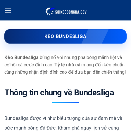
Bỏ
qua
nội
dung
KÈO BUNDESLIGA
Kèo Bundesliga
bùng nổ với những pha bóng mãnh liệt và
cơ hội cá cược đỉnh cao.
Tỷ lệ nhà cái
mang đến kèo chuẩn
cùng những nhận định đỉnh cao để đưa bạn đến chiến thắng!
Thông tin chung về Bundesliga
Bundesliga được ví như biểu tượng của sự đam mê và
sức mạnh bóng đá Đức. Khám phá ngay lịch sử cùng