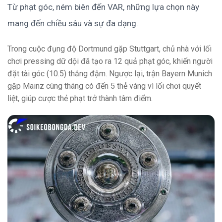
Từ phạt góc, ném biên đến VAR, những lựa chọn này
mang đến chiều sâu và sự đa dạng.
Trong cuộc đụng độ Dortmund gặp Stuttgart, chủ nhà với lối
chơi pressing dữ dội đã tạo ra 12 quả phạt góc, khiến người
đặt tài góc (10.5) thắng đậm. Ngược lại, trận Bayern Munich
gặp Mainz cùng tháng có đến 5 thẻ vàng vì lối chơi quyết
liệt, giúp cược thẻ phạt trở thành tâm điểm.