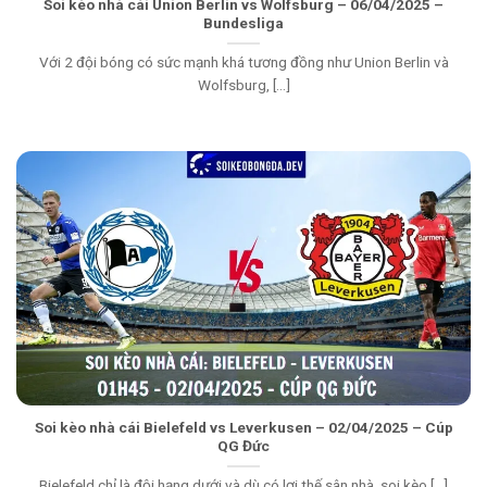
Soi kèo nhà cái Union Berlin vs Wolfsburg – 06/04/2025 –
Bundesliga
Với 2 đội bóng có sức mạnh khá tương đồng như Union Berlin và
Wolfsburg, [...]
Soi kèo nhà cái Bielefeld vs Leverkusen – 02/04/2025 – Cúp
QG Đức
Bielefeld chỉ là đội hạng dưới và dù có lợi thế sân nhà, soi kèo [...]