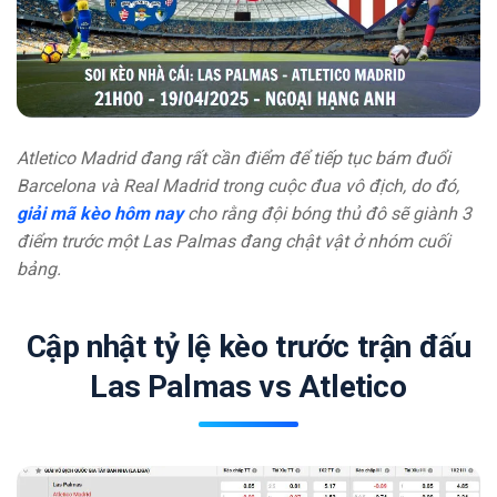
Atletico Madrid đang rất cần điểm để tiếp tục bám đuổi
Barcelona và Real Madrid trong cuộc đua vô địch, do đó,
giải mã kèo hôm nay
cho rằng đội bóng thủ đô sẽ giành 3
điểm trước một Las Palmas đang chật vật ở nhóm cuối
bảng.
Cập nhật tỷ lệ kèo trước trận đấu
Las Palmas vs Atletico