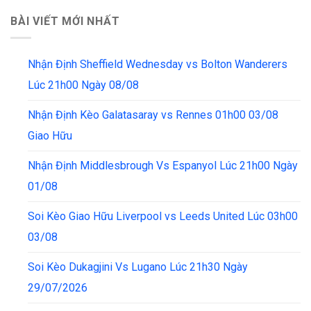
BÀI VIẾT MỚI NHẤT
Nhận Định Sheffield Wednesday vs Bolton Wanderers
Lúc 21h00 Ngày 08/08
Nhận Định Kèo Galatasaray vs Rennes 01h00 03/08
Giao Hữu
Nhận Định Middlesbrough Vs Espanyol Lúc 21h00 Ngày
01/08
Soi Kèo Giao Hữu Liverpool vs Leeds United Lúc 03h00
03/08
Soi Kèo Dukagjini Vs Lugano Lúc 21h30 Ngày
29/07/2026