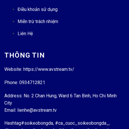
Điều khoản sử dụng
Miễn trừ trách nhiệm
Liên Hệ
THÔNG TIN
Website:
https://www.avstream.tv/
Phone: 0934712821
Address: No. 2 Chan Hung, Ward 6 Tan Binh, Ho Chi Minh
City
Email:
lienhe@avstream.tv
Hashtag#soikeobongda, #ca_cuoc_soikeobongda_,