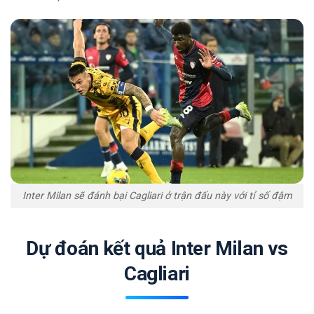
Inter Milan sẽ đánh bại Cagliari ở trận đấu này với tỉ số đậm
Dự đoán kết quả Inter Milan vs
Cagliari