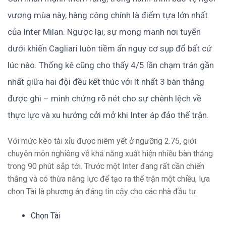
vương mùa này, hàng công chính là điểm tựa lớn nhất
của Inter Milan. Ngược lại, sự mong manh nơi tuyến
dưới khiến Cagliari luôn tiềm ẩn nguy cơ sụp đổ bất cứ
lúc nào. Thống kê cũng cho thấy 4/5 lần chạm trán gần
nhất giữa hai đội đều kết thúc với ít nhất 3 bàn thắng
được ghi – minh chứng rõ nét cho sự chênh lệch về
thực lực và xu hướng cởi mở khi Inter áp đảo thế trận.
Với mức kèo tài xỉu được niêm yết ở ngưỡng 2.75, giới
chuyên môn nghiêng về khả năng xuất hiện nhiều bàn thắng
trong 90 phút sắp tới. Trước một Inter đang rất cần chiến
thắng và có thừa năng lực để tạo ra thế trận một chiều, lựa
chọn Tài là phương án đáng tin cậy cho các nhà đầu tư.
Chọn Tài