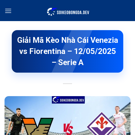
Bỏ
qua
nội
dung
Giải Mã Kèo Nhà Cái Venezia
vs Fiorentina – 12/05/2025
– Serie A