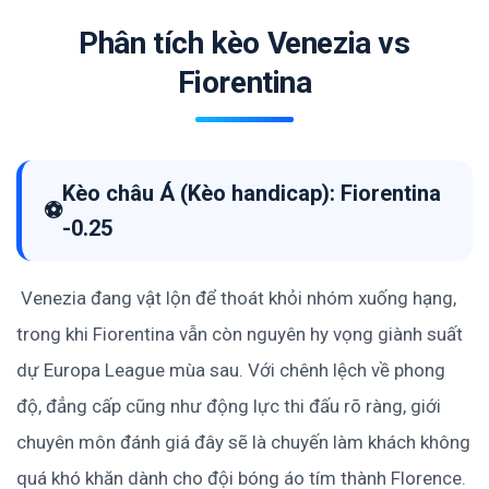
Phân tích kèo Venezia vs
Fiorentina
Kèo châu Á (Kèo handicap): Fiorentina
-0.25
Venezia đang vật lộn để thoát khỏi nhóm xuống hạng,
trong khi Fiorentina vẫn còn nguyên hy vọng giành suất
dự Europa League mùa sau. Với chênh lệch về phong
độ, đẳng cấp cũng như động lực thi đấu rõ ràng, giới
chuyên môn đánh giá đây sẽ là chuyến làm khách không
quá khó khăn dành cho đội bóng áo tím thành Florence.