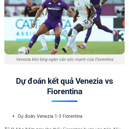
Venezia khó lòng ngăn cản sức mạnh của Fiorentina
Dự đoán kết quả Venezia vs
Fiorentina
Dự đoán: Venezia 1-3 Fiorentina