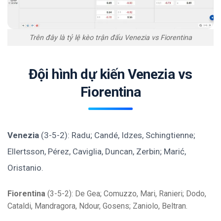
Trên đây là tỷ lệ kèo trận đấu Venezia vs Fiorentina
Đội hình dự kiến Venezia vs
Fiorentina
Venezia
(3-5-2): Radu; Candé, Idzes, Schingtienne;
Ellertsson, Pérez, Caviglia, Duncan, Zerbin; Marić,
Oristanio.
Fiorentina
(3-5-2): De Gea; Comuzzo, Mari, Ranieri; Dodo,
Cataldi, Mandragora, Ndour, Gosens; Zaniolo, Beltran.