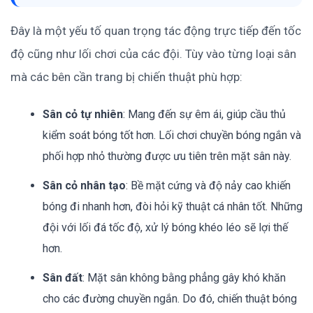
Đây là một yếu tố quan trọng tác động trực tiếp đến tốc
độ cũng như lối chơi của các đội. Tùy vào từng loại sân
mà các bên cần trang bị chiến thuật phù hợp:
Sân cỏ tự nhiên
: Mang đến sự êm ái, giúp cầu thủ
kiểm soát bóng tốt hơn. Lối chơi chuyền bóng ngắn và
phối hợp nhỏ thường được ưu tiên trên mặt sân này.
Sân cỏ nhân tạo
: Bề mặt cứng và độ nảy cao khiến
bóng đi nhanh hơn, đòi hỏi kỹ thuật cá nhân tốt. Những
đội với lối đá tốc độ, xử lý bóng khéo léo sẽ lợi thế
hơn.
Sân đất
: Mặt sân không bằng phẳng gây khó khăn
cho các đường chuyền ngắn. Do đó, chiến thuật bóng