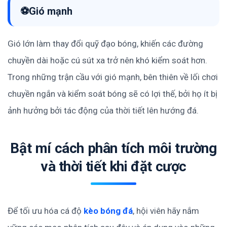
Gió mạnh
Gió lớn làm thay đổi quỹ đạo bóng, khiến các đường
chuyền dài hoặc cú sút xa trở nên khó kiểm soát hơn.
Trong những trận cầu với gió mạnh, bên thiên về lối chơi
chuyền ngắn và kiểm soát bóng sẽ có lợi thế, bởi họ ít bị
ảnh hưởng bởi tác động của thời tiết lên hướng đá.
Bật mí cách phân tích môi trường
và thời tiết khi đặt cược
Để tối ưu hóa cá độ
kèo bóng đá
, hội viên hãy nắm