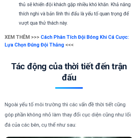
thủ sẽ khiến đội khách gặp nhiều khó khăn. Khả năng
thích nghi và bản lĩnh thi đấu là yếu tố quan trọng để
vượt qua thử thách này.
XEM THÊM >>>
Cách Phân Tích Đội Bóng Khi Cá Cược:
Lựa Chọn Đúng Đội Thắng
<<<
Tác động của thời tiết đến trận
đấu
Ngoài yếu tố môi trường thì các vấn đề thời tiết cũng
góp phần không nhỏ làm thay đổi cục diện cũng như lối
đá của các bên, cụ thể như sau: