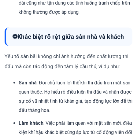
dài cũng như tận dụng các tình huống tranh chấp trên
không thường được áp dụng.
Khác biệt rõ rệt giữa sân nhà và khách
Yếu tố sân bãi không chỉ ảnh hưởng đến chất lượng thi
đấu mà còn tác động đến tâm lý cầu thủ, ví dụ như:
Sân nhà
: Đội chủ luôn lợi thế khi thi đấu trên mặt sân
quen thuộc. Họ hiểu rõ điều kiện thi đấu và nhận được
sự cổ vũ nhiệt tình từ khán giả, tạo động lực lớn để thi
đấu thăng hoa.
Làm khách
: Việc phải làm quen với mặt sân mới, điều
kiện khí hậu khác biệt cùng áp lực từ cổ động viên đối