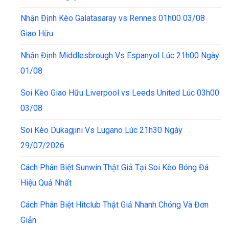
Nhận Định Kèo Galatasaray vs Rennes 01h00 03/08
Giao Hữu
Nhận Định Middlesbrough Vs Espanyol Lúc 21h00 Ngày
01/08
Soi Kèo Giao Hữu Liverpool vs Leeds United Lúc 03h00
03/08
Soi Kèo Dukagjini Vs Lugano Lúc 21h30 Ngày
29/07/2026
Cách Phân Biệt Sunwin Thật Giả Tại Soi Kèo Bóng Đá
Hiệu Quả Nhất
Cách Phân Biệt Hitclub Thật Giả Nhanh Chóng Và Đơn
Giản