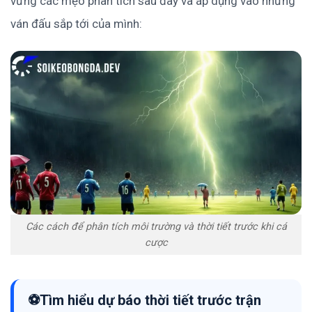
vững các mẹo phân tích sau đây và áp dụng vào những
ván đấu sắp tới của mình:
Các cách để phân tích môi trường và thời tiết trước khi cá
cược
Tìm hiểu dự báo thời tiết trước trận