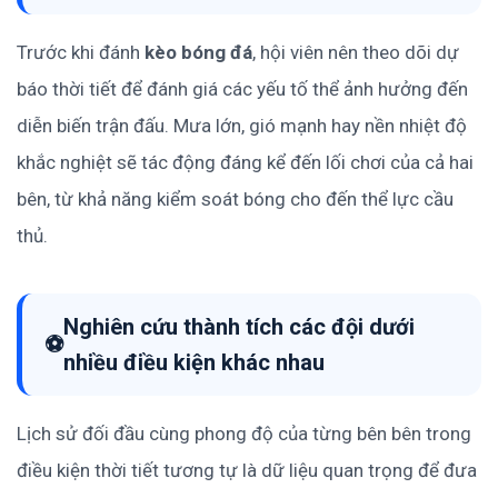
Trước khi đánh
kèo bóng đá
, hội viên nên theo dõi dự
báo thời tiết để đánh giá các yếu tố thể ảnh hưởng đến
diễn biến trận đấu. Mưa lớn, gió mạnh hay nền nhiệt độ
khắc nghiệt sẽ tác động đáng kể đến lối chơi của cả hai
bên, từ khả năng kiểm soát bóng cho đến thể lực cầu
thủ.
Nghiên cứu thành tích các đội dưới
nhiều điều kiện khác nhau
Lịch sử đối đầu cùng phong độ của từng bên bên trong
điều kiện thời tiết tương tự là dữ liệu quan trọng để đưa