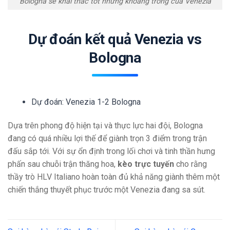
Bologna sẽ khai thác tốt những khoảng trống của Venezia
Dự đoán kết quả Venezia vs
Bologna
Dự đoán: Venezia 1-2 Bologna
Dựa trên phong độ hiện tại và thực lực hai đội, Bologna
đang có quá nhiều lợi thế để giành trọn 3 điểm trong trận
đấu sắp tới. Với sự ổn định trong lối chơi và tinh thần hưng
phấn sau chuỗi trận thăng hoa,
kèo trực tuyến
cho rằng
thầy trò HLV Italiano hoàn toàn đủ khả năng giành thêm một
chiến thắng thuyết phục trước một Venezia đang sa sút.