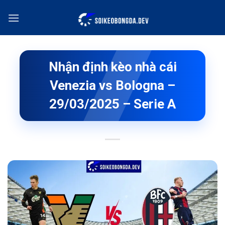
Bỏ
qua
nội
dung
Nhận định kèo nhà cái
Venezia vs Bologna –
29/03/2025 – Serie A