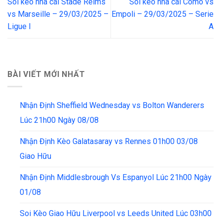
Soi kèo nhà cái Stade Reims
Soi kèo nhà cái Como vs
vs Marseille – 29/03/2025 –
Empoli – 29/03/2025 – Serie
Ligue I
A
BÀI VIẾT MỚI NHẤT
Nhận Định Sheffield Wednesday vs Bolton Wanderers
Lúc 21h00 Ngày 08/08
Nhận Định Kèo Galatasaray vs Rennes 01h00 03/08
Giao Hữu
Nhận Định Middlesbrough Vs Espanyol Lúc 21h00 Ngày
01/08
Soi Kèo Giao Hữu Liverpool vs Leeds United Lúc 03h00