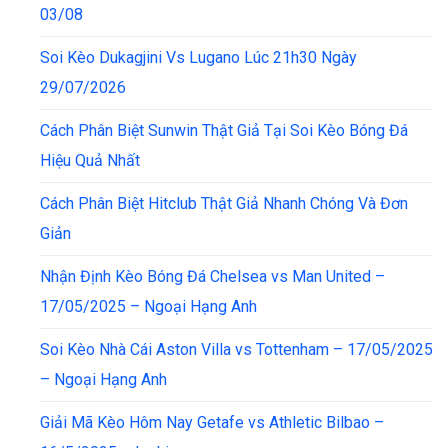
03/08
Soi Kèo Dukagjini Vs Lugano Lúc 21h30 Ngày
29/07/2026
Cách Phân Biệt Sunwin Thật Giả Tại Soi Kèo Bóng Đá
Hiệu Quả Nhất
Cách Phân Biệt Hitclub Thật Giả Nhanh Chóng Và Đơn
Giản
Nhận Định Kèo Bóng Đá Chelsea vs Man United –
17/05/2025 – Ngoại Hạng Anh
Soi Kèo Nhà Cái Aston Villa vs Tottenham – 17/05/2025
– Ngoại Hạng Anh
Giải Mã Kèo Hôm Nay Getafe vs Athletic Bilbao –