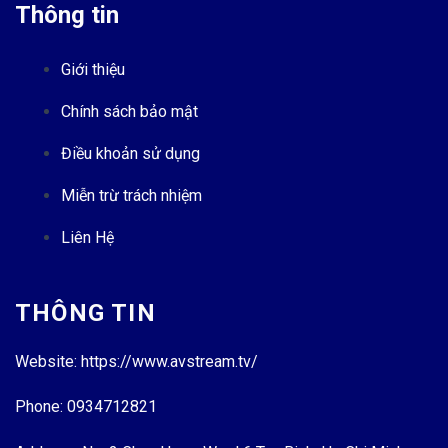
Thông tin
Giới thiệu
Chính sách bảo mật
Điều khoản sử dụng
Miễn trừ trách nhiệm
Liên Hệ
THÔNG TIN
Website:
https://www.avstream.tv/
Phone: 0934712821