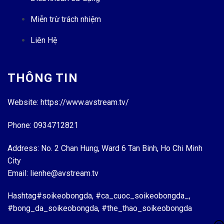
Miễn trừ trách nhiệm
Liên Hệ
THÔNG TIN
Website:
https://www.avstream.tv/
Phone: 0934712821
Address: No. 2 Chan Hung, Ward 6 Tan Binh, Ho Chi Minh
City
Email:
lienhe@avstream.tv
Hashtag#soikeobongda, #ca_cuoc_soikeobongda_,
#bong_da_soikeobongda, #the_thao_soikeobongda