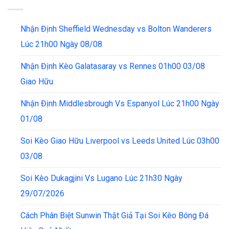
Nhận Định Sheffield Wednesday vs Bolton Wanderers
Lúc 21h00 Ngày 08/08
Nhận Định Kèo Galatasaray vs Rennes 01h00 03/08
Giao Hữu
Nhận Định Middlesbrough Vs Espanyol Lúc 21h00 Ngày
01/08
Soi Kèo Giao Hữu Liverpool vs Leeds United Lúc 03h00
03/08
Soi Kèo Dukagjini Vs Lugano Lúc 21h30 Ngày
29/07/2026
Cách Phân Biệt Sunwin Thật Giả Tại Soi Kèo Bóng Đá