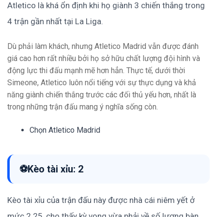
Atletico là khá ổn định khi họ giành 3 chiến thắng trong
4 trận gần nhất tại La Liga.
Dù phải làm khách, nhưng Atletico Madrid vẫn được đánh
giá cao hơn rất nhiều bởi họ sở hữu chất lượng đội hình và
động lực thi đấu mạnh mẽ hơn hẳn. Thực tế, dưới thời
Simeone, Atletico luôn nổi tiếng với sự thực dụng và khả
năng giành chiến thắng trước các đối thủ yếu hơn, nhất là
trong những trận đấu mang ý nghĩa sống còn.
Chọn Atletico Madrid
Kèo tài xỉu: 2
Kèo tài xỉu của trận đấu này được nhà cái niêm yết ở
mức 2.25, cho thấy kỳ vọng vừa phải về số lượng bàn