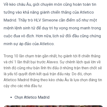
Về kèo châu Âu, giới chuyên môn cũng hoàn toàn tin
tưởng vào khả năng giành chiến thắng của Atletico
Madrid. Thầy trò HLV Simeone cần điểm số như một
mệnh lệnh sinh tử để duy trì hy vọng mong manh trong
cuộc đua vô địch. Hơn nữa, lịch sử đối đầu cũng chứng
minh sự áp đảo của Atletico.
Trong 10 lần chạm trán gần nhất, họ giành tới 8 chiến thắng
và chỉ 1 lần thất bại trước Alaves. Sự chênh lệch quá lớn về
trình độ cũng như bản lĩnh thi đấu ở những trận then chốt sẽ
là yếu tố quyết định kết quả trận đấu này. Do đó, chọn
Atletico Madrid thắng theo kèo châu Âu là lựa chọn đáng tin
cậy cho các nhà đầu tư.
Chọn Atletico Madrid