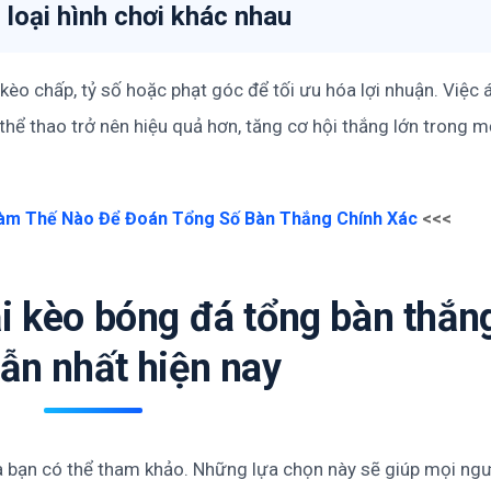
 loại hình chơi khác nhau
èo chấp, tỷ số hoặc phạt góc để tối ưu hóa lợi nhuận. Việc 
thể thao trở nên hiệu quả hơn, tăng cơ hội thắng lớn trong m
 Làm Thế Nào Để Đoán Tổng Số Bàn Thắng Chính Xác
<<<
i kèo bóng đá tổng bàn thắn
ẫn nhất hiện nay
mà bạn có thể tham khảo. Những lựa chọn này sẽ giúp mọi ng