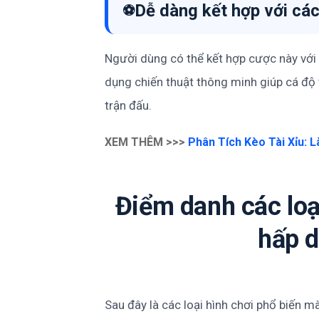
Dễ dàng kết hợp với các
Người dùng có thể kết hợp cược này với k
dụng chiến thuật thông minh giúp cá độ 
trận đấu.
XEM THÊM >>>
Phân Tích Kèo Tài Xỉu:
Điểm danh các loạ
hấp d
Sau đây là các loại hình chơi phổ biến 