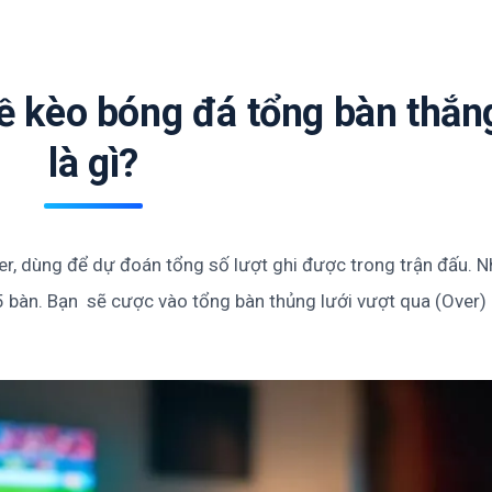
về kèo bóng đá tổng bàn thắn
là gì?
r, dùng để dự đoán tổng số lượt ghi được trong trận đấu. N
.5 bàn. Bạn sẽ cược vào tổng bàn thủng lưới vượt qua (Over)