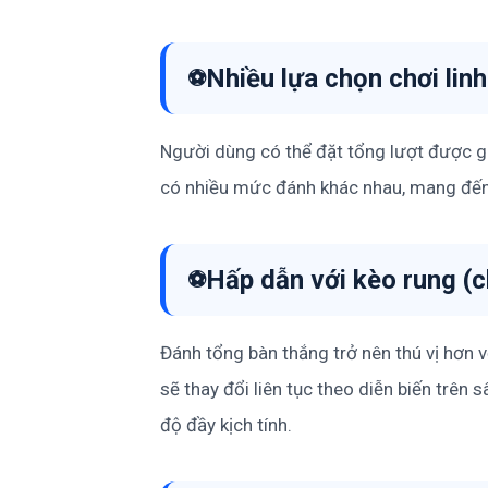
Nhiều lựa chọn chơi lin
Người dùng có thể đặt tổng lượt được ghi
có nhiều mức đánh khác nhau, mang đến s
Hấp dẫn với kèo rung (c
Đánh tổng bàn thắng trở nên thú vị hơn v
sẽ thay đổi liên tục theo diễn biến trên
độ đầy kịch tính.