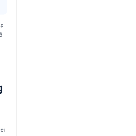
áp
ỗi
g
ười