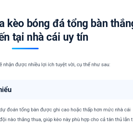
ia kèo bóng đá tổng bàn thắn
ến tại nhà cái uy tín
ẽ nhận được nhiều lợi ích tuyệt vời, cụ thể như sau:
hiểu
ầu dự đoán tổng bàn được ghi cao hoặc thấp hơn mức nhà cái
ội nào thắng thua, giúp kèo này phù hợp cho cả tân thủ lẫn 