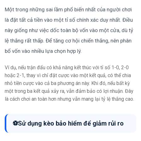
Một trong những sai lầm phổ biến nhất của người chơi
là đặt tất cả tiền vào một tỉ số chính xác duy nhất. Điều
này giống như việc dốc toàn bộ vốn vào một cửa, dù tỷ
lệ thắng rất thấp. Để tăng cơ hội chiến thắng, nên phân
bổ vốn vào nhiều lựa chọn hợp lý.
Ví dụ, nếu trận đấu có khả năng kết thúc với tỉ số 1-0, 2-0
hoặc 2-1, thay vì chỉ đặt cược vào một kết quả, có thể chia
nhỏ tiền cược vào cả ba phương án này. Khi đó, nếu bất kỳ
một trong ba kết quả xảy ra, vẫn đảm bảo có lợi nhuận. Đây
là cách chơi an toàn hơn nhưng vẫn mang lại tỷ lệ thắng cao.
Sử dụng kèo bảo hiểm để giảm rủi ro