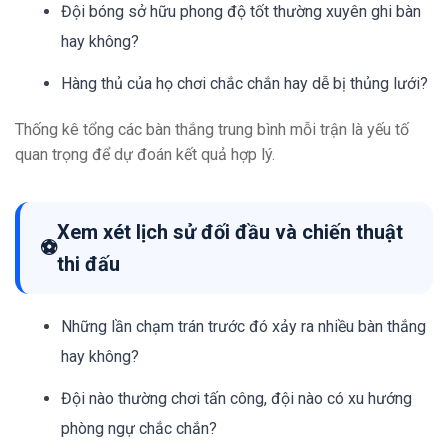
Đội bóng sở hữu phong độ tốt thường xuyên ghi bàn
hay không?
Hàng thủ của họ chơi chắc chắn hay dễ bị thủng lưới?
Thống kê tổng các bàn thắng trung bình mỗi trận là yếu tố
quan trọng để dự đoán kết quả hợp lý.
Xem xét lịch sử đối đầu và chiến thuật
thi đấu
Những lần chạm trán trước đó xảy ra nhiều bàn thắng
hay không?
Đội nào thường chơi tấn công, đội nào có xu hướng
phòng ngự chắc chắn?