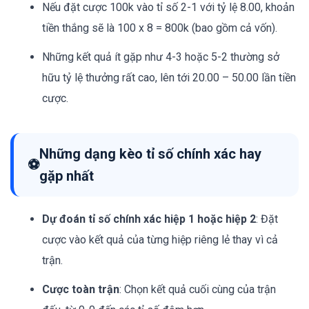
Nếu đặt cược 100k vào tỉ số 2-1 với tỷ lệ 8.00, khoản
tiền thắng sẽ là 100 x 8 = 800k (bao gồm cả vốn).
Những kết quả ít gặp như 4-3 hoặc 5-2 thường sở
hữu tỷ lệ thưởng rất cao, lên tới 20.00 – 50.00 lần tiền
cược.
Những dạng kèo tỉ số chính xác hay
gặp nhất
Dự đoán tỉ số chính xác hiệp 1 hoặc hiệp 2
: Đặt
cược vào kết quả của từng hiệp riêng lẻ thay vì cả
trận.
Cược toàn trận
: Chọn kết quả cuối cùng của trận