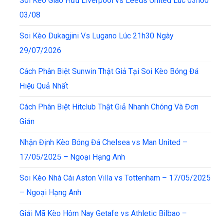
Soi Kèo Giao Hữu Liverpool vs Leeds United Lúc 03h00
03/08
Soi Kèo Dukagjini Vs Lugano Lúc 21h30 Ngày
29/07/2026
Cách Phân Biệt Sunwin Thật Giả Tại Soi Kèo Bóng Đá
Hiệu Quả Nhất
Cách Phân Biệt Hitclub Thật Giả Nhanh Chóng Và Đơn
Giản
Nhận Định Kèo Bóng Đá Chelsea vs Man United –
17/05/2025 – Ngoại Hạng Anh
Soi Kèo Nhà Cái Aston Villa vs Tottenham – 17/05/2025
– Ngoại Hạng Anh
Giải Mã Kèo Hôm Nay Getafe vs Athletic Bilbao –