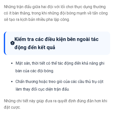
Những trận đấu giữa hai đội với lối chơi thực dụng thường
có ít bàn thắng, trong khi những đội bóng mạnh về tấn công
sẽ tạo ra kịch bản nhiều pha lập công.
Kiểm tra các điều kiện bên ngoài tác
động đến kết quả
Mặt sân, thời tiết có thể tác động đến khả năng ghi
bàn của các đội bóng.
Chấn thương hoặc treo giò của các cầu thủ trụ cột
làm thay đổi cục diện trận đấu.
Những chi tiết này giúp đưa ra quyết định đúng đắn hơn khi
đặt cược.