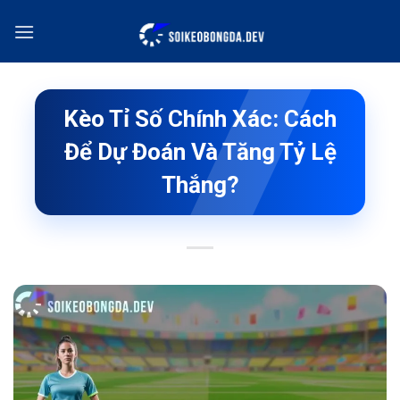
Bỏ
qua
nội
dung
Kèo Tỉ Số Chính Xác: Cách
Để Dự Đoán Và Tăng Tỷ Lệ
Thắng?