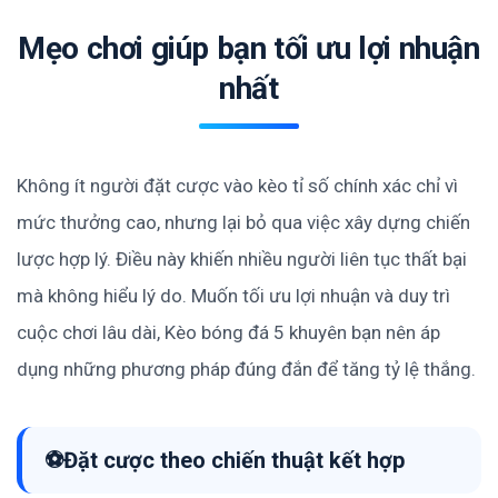
Mẹo chơi giúp bạn tối ưu lợi nhuận
nhất
Không ít người đặt cược vào kèo tỉ số chính xác chỉ vì
mức thưởng cao, nhưng lại bỏ qua việc xây dựng chiến
lược hợp lý. Điều này khiến nhiều người liên tục thất bại
mà không hiểu lý do. Muốn tối ưu lợi nhuận và duy trì
cuộc chơi lâu dài, Kèo bóng đá 5 khuyên bạn nên áp
dụng những phương pháp đúng đắn để tăng tỷ lệ thắng.
Đặt cược theo chiến thuật kết hợp