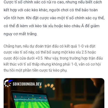
Cược tỉ số chính xác có rủi ro cao, nhưng nếu biết cách
kết hợp với các kèo khác, người chơi có thể bảo toàn
vốn tốt hơn. Khi đặt cược vào một tỉ số chính xác cụ thể,
có thể đi kèm với kèo tài xỉu hoặc kèo châu Á để giảm
nguy cơ mất trắng.
Chẳng hạn, nếu dự đoán trận đấu có kết quả 1-0 và đặt
cược vào tỉ số này, có thể bổ sung một kèo xỉu 2.5 hoặc
cược đội cửa dưới +0.5. Như vậy, trong trường hợp trận đấu
kết thúc với tỉ số thấp nhưng không phải 1-0, vẫn có cơ hội
thu hồi một phần tiền cược từ kèo phụ.