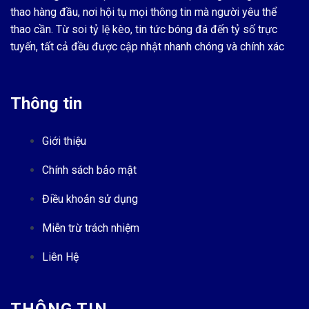
thao hàng đầu, nơi hội tụ mọi thông tin mà người yêu thể
thao cần. Từ soi tỷ lệ kèo, tin tức bóng đá đến tỷ số trực
tuyến, tất cả đều được cập nhật nhanh chóng và chính xác
Thông tin
Giới thiệu
Chính sách bảo mật
Điều khoản sử dụng
Miễn trừ trách nhiệm
Liên Hệ
THÔNG TIN