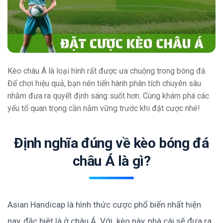
Kèo châu Á là loại hình rất được ưa chuộng trong bóng đá.
Để chơi hiệu quả, bạn nên tiến hành phân tích chuyên sâu
nhằm đưa ra quyết định sáng suốt hơn. Cùng khám phá các
yếu tố quan trọng cần nắm vững trước khi đặt cược nhé!
Định nghĩa đúng về kèo bóng đá
châu Á là gì?
Asian Handicap là hình thức cược phổ biến nhất hiện
nay, đặc biệt là ở châu Á. Với kèo này, nhà cái sẽ đưa ra