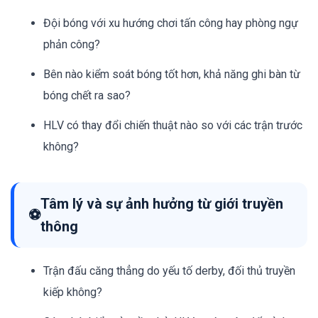
Đội bóng với xu hướng chơi tấn công hay phòng ngự
phản công?
Bên nào kiểm soát bóng tốt hơn, khả năng ghi bàn từ
bóng chết ra sao?
HLV có thay đổi chiến thuật nào so với các trận trước
không?
Tâm lý và sự ảnh hưởng từ giới truyền
thông
Trận đấu căng thẳng do yếu tố derby, đối thủ truyền
kiếp không?