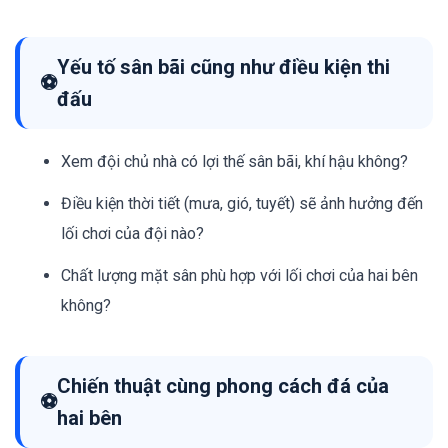
Yếu tố sân bãi cũng như điều kiện thi
đấu
Xem đội chủ nhà có lợi thế sân bãi, khí hậu không?
Điều kiện thời tiết (mưa, gió, tuyết) sẽ ảnh hưởng đến
lối chơi của đội nào?
Chất lượng mặt sân phù hợp với lối chơi của hai bên
không?
Chiến thuật cùng phong cách đá của
hai bên