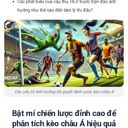
Các phát biểu của cầu thủ, HLV trước trận đấu ảnh
hưởng như thế nào đến tâm lý thi đấu?
Các yếu tố ảnh hưởng tới quyết định cược kèo châu Á
Bật mí chiến lược đỉnh cao để
phân tích kèo châu Á hiệu quả