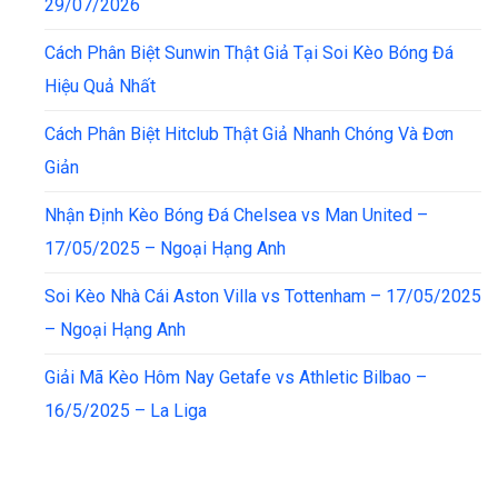
29/07/2026
Cách Phân Biệt Sunwin Thật Giả Tại Soi Kèo Bóng Đá
Hiệu Quả Nhất
Cách Phân Biệt Hitclub Thật Giả Nhanh Chóng Và Đơn
Giản
Nhận Định Kèo Bóng Đá Chelsea vs Man United –
17/05/2025 – Ngoại Hạng Anh
Soi Kèo Nhà Cái Aston Villa vs Tottenham – 17/05/2025
– Ngoại Hạng Anh
Giải Mã Kèo Hôm Nay Getafe vs Athletic Bilbao –
16/5/2025 – La Liga