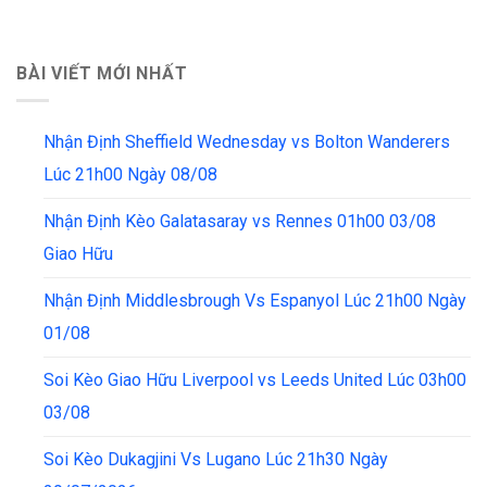
BÀI VIẾT MỚI NHẤT
Nhận Định Sheffield Wednesday vs Bolton Wanderers
Lúc 21h00 Ngày 08/08
Nhận Định Kèo Galatasaray vs Rennes 01h00 03/08
Giao Hữu
Nhận Định Middlesbrough Vs Espanyol Lúc 21h00 Ngày
01/08
Soi Kèo Giao Hữu Liverpool vs Leeds United Lúc 03h00
03/08
Soi Kèo Dukagjini Vs Lugano Lúc 21h30 Ngày