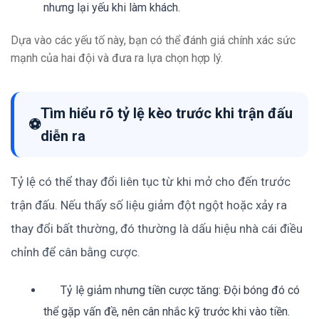
nhưng lại yếu khi làm khách.
Dựa vào các yếu tố này, bạn có thể đánh giá chính xác sức
mạnh của hai đội và đưa ra lựa chọn hợp lý.
Tìm hiểu rõ tỷ lệ kèo trước khi trận đấu
diễn ra
Tỷ lệ có thể thay đổi liên tục từ khi mở cho đến trước
trận đấu. Nếu thấy số liệu giảm đột ngột hoặc xảy ra
thay đổi bất thường, đó thường là dấu hiệu nhà cái điều
chỉnh để cân bằng cược.
Tỷ lệ giảm nhưng tiền cược tăng: Đội bóng đó có
thể gặp vấn đề, nên cân nhắc kỹ trước khi vào tiền.