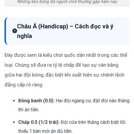
Những kèo bóng đá người chơi thường gặp hiện nay
Châu Á (Handicap) – Cách đọc và ý
nghĩa
Đây được xem là kiểu chơi quốc dân nhất trong các thể
loại. Chúng sẽ đưa ra tỷ lệ chấp để tạo sự cân bằng
giữa hai đội bóng, đặc biệt khi xuất hiện sự chênh lệch
đẳng cấp rõ ràng.
Đồng banh (0.0):
Hai đội ngang cơ, đặt đội nào thắng
thì ăn tiền.
Chấp 0.5 (1/2 trái):
Đội cửa trên thắng cách biệt tối
thiểu 1 bàn mới ăn đủ tiền.