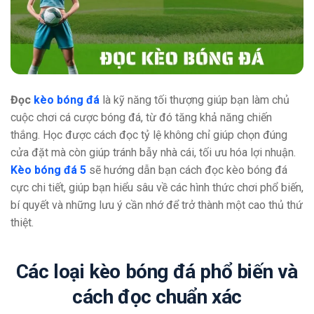
Đọc
kèo bóng đá
là kỹ năng tối thượng giúp bạn làm chủ
cuộc chơi cá cược bóng đá, từ đó tăng khả năng chiến
thắng. Học được cách đọc tỷ lệ không chỉ giúp chọn đúng
cửa đặt mà còn giúp tránh bẫy nhà cái, tối ưu hóa lợi nhuận.
Kèo bóng đá 5
sẽ hướng dẫn bạn cách đọc kèo bóng
đá
cực chi tiết, giúp bạn hiểu sâu về các hình thức chơi phổ biến,
bí quyết và những lưu ý cần nhớ để trở thành một cao thủ thứ
thiệt.
Các loại kèo bóng đá phổ biến và
cách đọc chuẩn xác