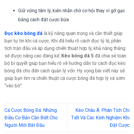
Giữ vững tâm lý, kiên nhẫn chờ cơ hội thay vì gỡ gạc
bằng cách đặt cược bừa.
Đọc kèo bóng đá
là kỹ năng quan trọng và cần thiết giúp
bạn tự tin khi cá cược. Khi đã hiểu rõ cách đọc tỷ lệ, phân
tích trận đấu và áp dụng chiến thuật hợp lý, khả năng thắng
sẽ được nâng cao đáng kể.
Kèo bóng đá 5
đã chia sẻ toàn
bộ bí quyết giúp bạn hiểu rõ về hướng dẫn
từ cách đọc kèo
bóng đá cho đến cách quản lý vốn. Hy vọng bài viết này sẽ
giúp bạn tìm ra chiến thuật cá cược bóng đá hợp lý và sớm
“vào bờ”.
Cá Cược Bóng Đá: Những
Kèo Châu Á: Phân Tích Chi
Điều Cơ Bản Cần Biết Cho
Tiết Và Các Kinh Nghiệm Khi
Người Mới Bắt Đầu
Đặt Cược