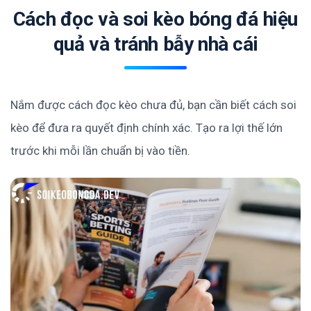
Cách đọc và soi kèo bóng đá hiệu
quả và tránh bẫy nhà cái
Nắm được cách đọc kèo chưa đủ, bạn cần biết cách soi
kèo để đưa ra quyết định chính xác. Tạo ra lợi thế lớn
trước khi mỗi lần chuẩn bị vào tiền.