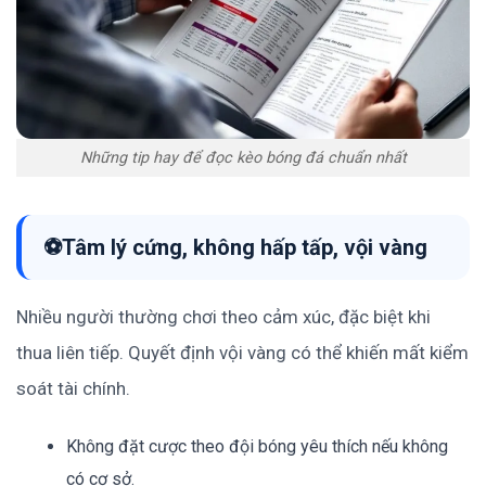
Những tip hay để đọc kèo bóng đá chuẩn nhất
Tâm lý cứng, không hấp tấp, vội vàng
Nhiều người thường chơi theo cảm xúc, đặc biệt khi
thua liên tiếp. Quyết định vội vàng có thể khiến mất kiểm
soát tài chính.
Không đặt cược theo đội bóng yêu thích nếu không
có cơ sở.