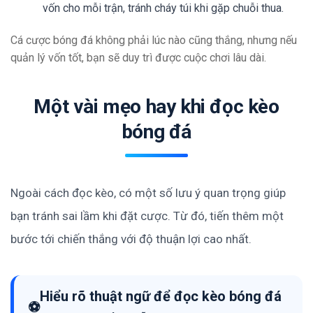
vốn cho mỗi trận, tránh cháy túi khi gặp chuỗi thua.
Cá cược bóng đá không phải lúc nào cũng thắng, nhưng nếu
quản lý vốn tốt, bạn sẽ duy trì được cuộc chơi lâu dài.
Một vài mẹo hay khi đọc kèo
bóng đá
Ngoài cách đọc kèo, có một số lưu ý quan trọng giúp
bạn tránh sai lầm khi đặt cược. Từ đó, tiến thêm một
bước tới chiến thắng với độ thuận lợi cao nhất.
Hiểu rõ thuật ngữ để đọc kèo bóng đá