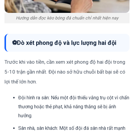
Hướng dẫn đọc kèo bóng đá chuẩn chỉ nhất hiện nay
Dò xét phong độ và lực lượng hai đội
Trước khi vào tiền, cần xem xét phong độ hai đội trong
5-10 trận gần nhất. Đội nào sở hữu chuỗi bất bại sẽ có
lợi thế lớn hơn.
Đội hình ra sân: Nếu một đội thiếu vắng trụ cột vì chấn
thương hoặc thẻ phạt, khả năng thắng sẽ bị ảnh
hưởng.
Sân nhà, sân khách: Một số đội đá sân nhà rất mạnh