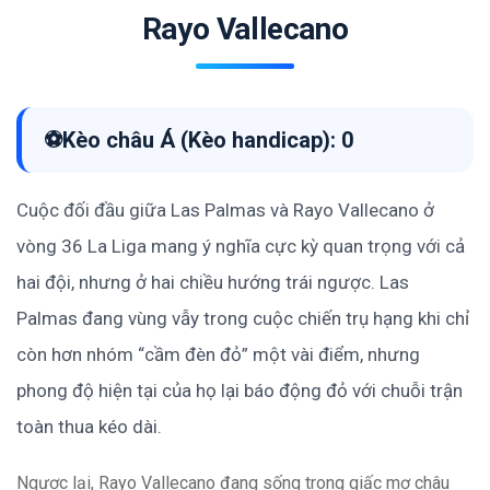
Rayo Vallecano
Kèo châu Á (Kèo handicap): 0
Cuộc đối đầu giữa Las Palmas và Rayo Vallecano ở
vòng 36 La Liga mang ý nghĩa cực kỳ quan trọng với cả
hai đội, nhưng ở hai chiều hướng trái ngược. Las
Palmas đang vùng vẫy trong cuộc chiến trụ hạng khi chỉ
còn hơn nhóm “cầm đèn đỏ” một vài điểm, nhưng
phong độ hiện tại của họ lại báo động đỏ với chuỗi trận
toàn thua kéo dài.
Ngược lại, Rayo Vallecano đang sống trong giấc mơ châu