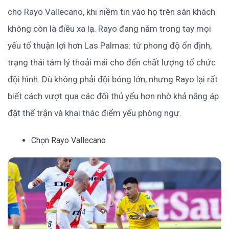
cho Rayo Vallecano, khi niềm tin vào họ trên sân khách
không còn là điều xa lạ. Rayo đang nắm trong tay mọi
yếu tố thuận lợi hơn Las Palmas: từ phong độ ổn định,
trạng thái tâm lý thoải mái cho đến chất lượng tổ chức
đội hình. Dù không phải đội bóng lớn, nhưng Rayo lại rất
biết cách vượt qua các đối thủ yếu hơn nhờ khả năng áp
đặt thế trận và khai thác điểm yếu phòng ngự.
Chọn Rayo Vallecano