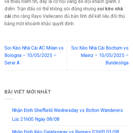
và thiếu niềm tin, đây là cơ hội vàng để đội khách giành 3
điểm. Trận đấu có thể không sôi động nhưng
soi kèo nhà
cái
cho rằng Rayo Vallecano đủ bản lĩnh để kết liễu đối thủ
bằng một khoảnh khắc quyết định.
Soi Kèo Nhà Cái AC Milan vs
Soi Kèo Nhà Cái Bochum vs
Bologna – 10/05/2025 –
Mainz – 10/05/2025 –
Serie A
Bundesliga
BÀI VIẾT MỚI NHẤT
Nhận Định Sheffield Wednesday vs Bolton Wanderers
Lúc 21h00 Ngày 08/08
Nhận Định Kèo Galatasaray vs Rennes 01h00 03/08