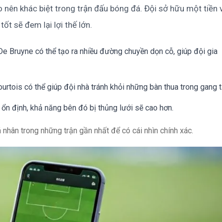
o nên khác biệt trong trận đấu bóng đá. Đội sở hữu một tiền 
t sẽ đem lại lợi thế lớn.
 De Bruyne có thể tạo ra nhiều đường chuyền dọn cỗ, giúp đội gia
rtois có thể giúp đội nhà tránh khỏi những bàn thua trong gang t
ổn định, khả năng bên đó bị thủng lưới sẽ cao hơn.
 nhân trong những trận gần nhất để có cái nhìn chính xác.