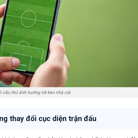
 cầu thủ ảnh hưởng tới kèo nhà cái
ăng thay đổi cục diện trận đấu