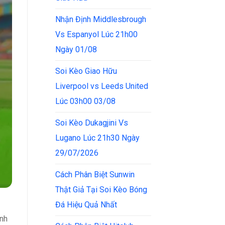
Nhận Định Middlesbrough
Vs Espanyol Lúc 21h00
Ngày 01/08
Soi Kèo Giao Hữu
Liverpool vs Leeds United
Lúc 03h00 03/08
Soi Kèo Dukagjini Vs
Lugano Lúc 21h30 Ngày
29/07/2026
Cách Phân Biệt Sunwin
Thật Giả Tại Soi Kèo Bóng
Đá Hiệu Quả Nhất
ạnh